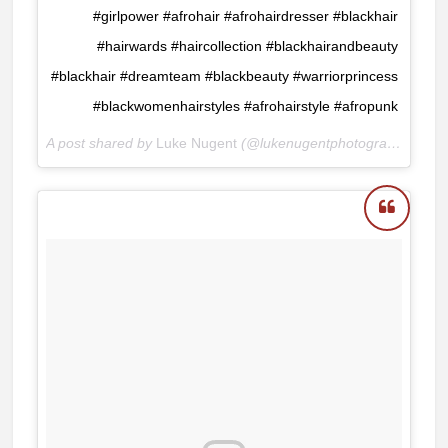
#girlpower #afrohair #afrohairdresser #blackhair
#hairwards #haircollection #blackhairandbeauty
#blackhair #dreamteam #blackbeauty #warriorprincess
#blackwomenhairstyles #afrohairstyle #afropunk
A post shared by
Luke Nugent
(@lukenugentphotography) on
N