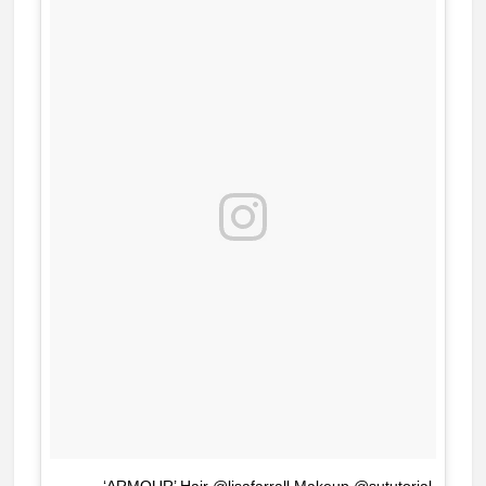
‘ARMOUR’ Hair @lisafarrall Makeup @sututorial