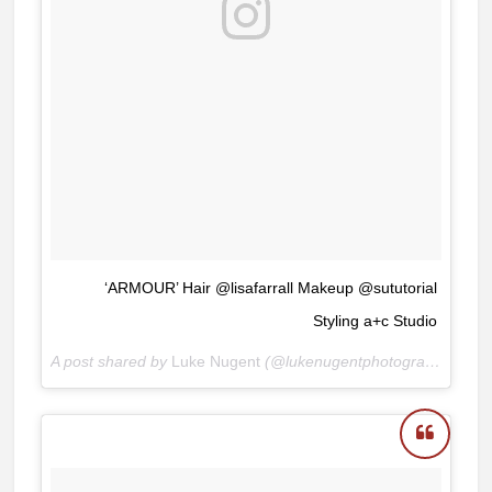
‘ARMOUR’ Hair @lisafarrall Makeup @sututorial
Styling a+c Studio
A post shared by
Luke Nugent
(@lukenugentphotography) on
D