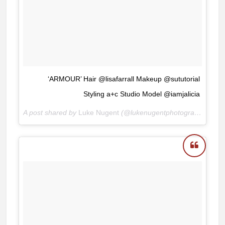
‘ARMOUR’ Hair @lisafarrall Makeup @sututorial
Styling a+c Studio Model @iamjalicia
A post shared by
Luke Nugent
(@lukenugentphotography) on
D