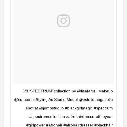
3/8 ‘SPECTRUM’ collection by @lisafarrall Makeup
@sututorial Styling Ac Studio Model @estellethegazelle
shot at @jumpstud.io #blackgirlmagic #spectrum
#spectrumcollection #afrohairdresseroftheyear
#girlpower #afrohair #afrohairdresser #blackhair