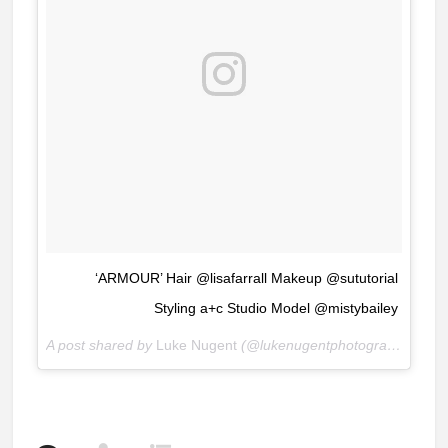
‘ARMOUR’ Hair @lisafarrall Makeup @sututorial
Styling a+c Studio Model @mistybailey
A post shared by
Luke Nugent
(@lukenugentphotography) on
D