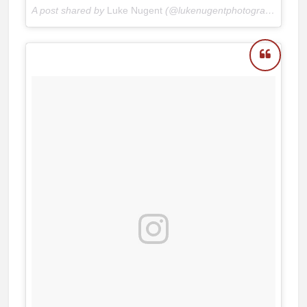
A post shared by
Luke Nugent
(@lukenugentphotography) on
N