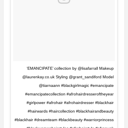
‘EMANCIPATE’ collection by @lisafarrall Makeup
@laurenkay.co.uk Styling @grant_sandiford Model
@tiarnaann #blackgirlmagic #emancipate
#emancipatecollection #afrohairdresseroftheyear
#girlpower #afrohair #afrohairdresser #blackhair
#hairwards #haircollection #blackhairandbeauty
#blackhair #dreamteam #blackbeauty #warriorprincess