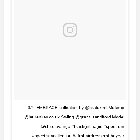
3/4 ‘EMBRACE’ collection by @lisafarrall Makeup
@laurenkay.co.uk Styling @grant_sandiford Model
@christavango #blackgirlmagic #spectrum
#spectrumcollection #afrohairdresseroftheyear