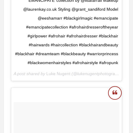
‘EMANCIPATE’ collection by @lisafarrall Makeup
@laurenkay.co.uk Styling @grant_sandiford Model
@eeshamarr #blackgirlmagic #emancipate
#emancipatecollection #afrohairdresseroftheyear
#girlpower #afrohair #afrohairdresser #blackhair
#hairwards #haircollection #blackhairandbeauty
#blackhair #dreamteam #blackbeauty #warriorprincess
#blackwomenhairstyles #afrohairstyle #afropunk
A post shared by
Luke Nugent
(@lukenugentphotography) on
N