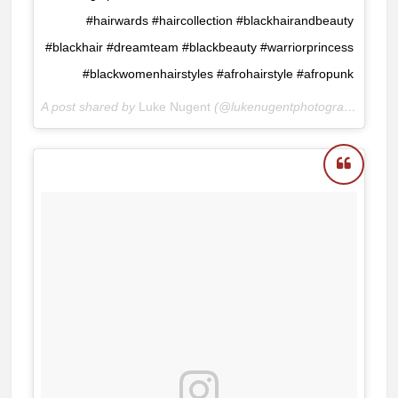
#hairwards #haircollection #blackhairandbeauty
#blackhair #dreamteam #blackbeauty #warriorprincess
#blackwomenhairstyles #afrohairstyle #afropunk
A post shared by
Luke Nugent
(@lukenugentphotography) on
N