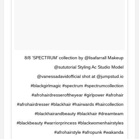
8/8 ‘SPECTRUM’ collection by @lisafarrall Makeup
@sututorial Styling Ac Studio Model
@vanessadavidofficial shot at @jumpstud.io
#blackgirlmagic #spectrum #spectrumcollection
#afrohairdresseroftheyear #girlpower #afrohair
#afrohairdresser #blackhair #hairwards #haircollection
#blackhairandbeauty #blackhair #dreamteam
#blackbeauty #warriorprincess #blackwomenhairstyles
#afrohairstyle #afropunk #wakanda