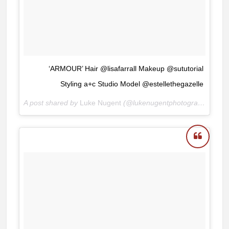
‘ARMOUR’ Hair @lisafarrall Makeup @sututorial
Styling a+c Studio Model @estellethegazelle
A post shared by
Luke Nugent
(@lukenugentphotography) on
D