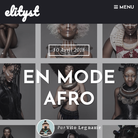
elityst
Skip to content
MENU
30 Avril 2018
EN MODE
AFRO
Par
Vito Legname