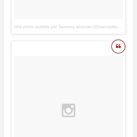
Une photo publiée par Samana anamas (@sacroptes)
le
13 Se