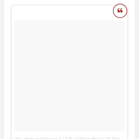
Une photo publiée par * J A N i * (@jenufka)
le
16 Sept. 2015 à 15h27 PDT