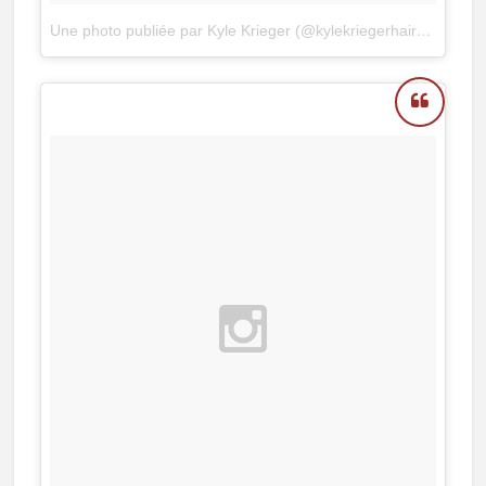
Une photo publiée par Kyle Krieger (@kylekriegerhair)
le
12 Se