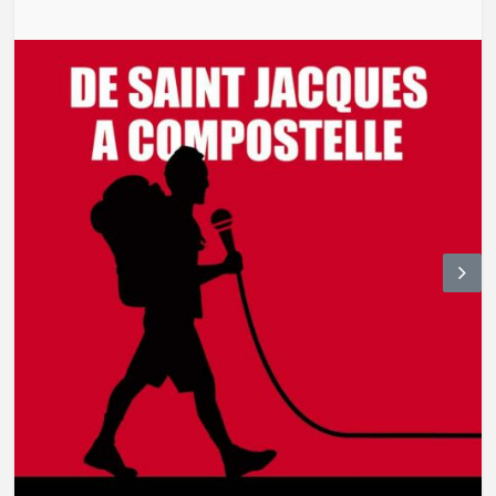
N
ex
t