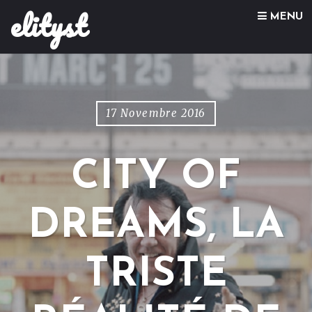
elityst
Skip to content
MENU
17 Novembre 2016
CITY OF
DREAMS, LA
TRISTE