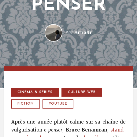
PENSER
Par
ArnoSr
CINÉMA & SÉRIES
CULTURE WEB
FICTION
YOUTUBE
Après une année plutôt calme sur sa chaîne de
vulgarisation
e-penser
,
Bruce Benamran
,
stand-