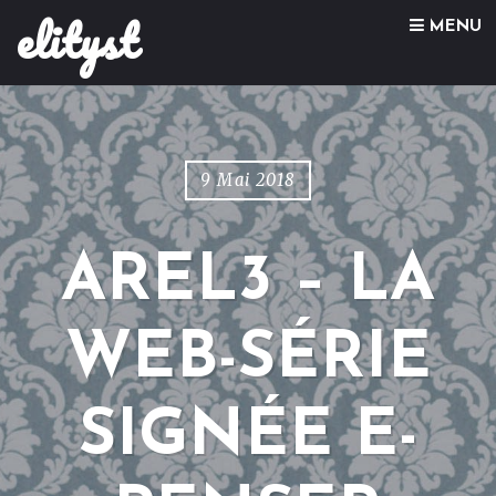
elityst
Skip to content
MENU
9 Mai 2018
AREL3 – LA
WEB-SÉRIE
SIGNÉE E-