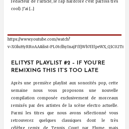
rédacteur de l’article, le rap hardcore c’est parfois très
cool). J’ai […]
https://www.youtube.com/watch?
v=XGluHyRRoAA&list=PL0tclhyInajFffjWb7fffpeWX_Q1C02Tr
ELITYST PLAYLIST #2 – IF YOU’RE
REMIXING THIS IT’S TOO LATE
Après une première playlist aux sonorités pop, cette
semaine nous vous proposons une nouvelle
compilation composée exclusivement de morceaux
remixés par des artistes de la scène electro actuelle.
Parmi les titres que nous avons sélectionné vous
retrouverez quelques classiques dont le très
célèbre remix de Tennis Court par Flume, mais