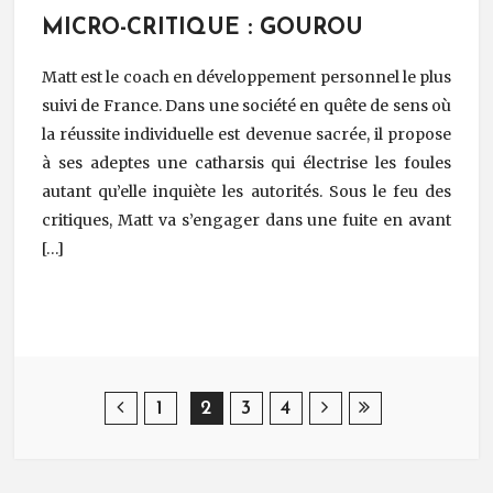
MICRO-CRITIQUE : GOUROU
Matt est le coach en développement personnel le plus
suivi de France. Dans une société en quête de sens où
la réussite individuelle est devenue sacrée, il propose
à ses adeptes une catharsis qui électrise les foules
autant qu’elle inquiète les autorités. Sous le feu des
critiques, Matt va s’engager dans une fuite en avant
[…]
Post Navigation
1
2
3
4